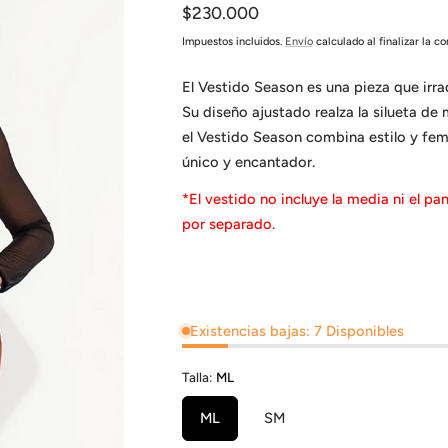
Precio
$230.000
habitual
Impuestos incluidos.
Envío
calculado al finalizar la c
El Vestido Season es una pieza que irra
Su diseño ajustado realza la silueta de
el Vestido Season combina estilo y fem
único y encantador.
*El vestido no incluye la media ni el p
por separado.
Existencias bajas: 7 Disponibles
Talla:
ML
ML
SM