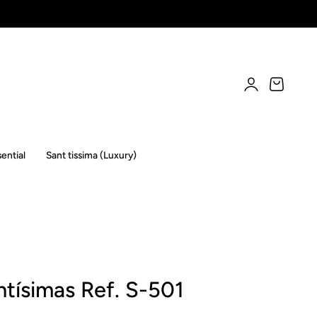
Acceso
Carro
ential
Sant tissima (Luxury)
tísimas Ref. S-501