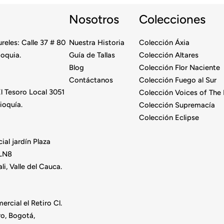
Nosotros
Colecciones
reles: Calle 37 # 80
Nuestra Historia
Colección Áxia
ioquia.
Guía de Tallas
Colección Altares
Blog
Colección Flor Naciente
Contáctanos
Colección Fuego al Sur
l Tesoro Local 3051
Colección Voices of The 
ioquía.
Colección Supremacía
Colección Eclipse
al jardín Plaza
 LN8
ali, Valle del Cauca.
rcial el Retiro Cl.
ro, Bogotá,