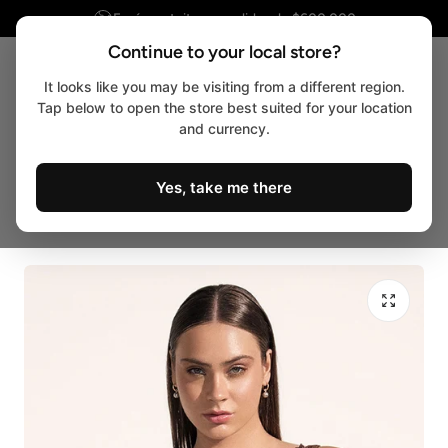
Envío gratuito en pedidos de $600.000
r al contenido
Continue to your local store?
It looks like you may be visiting from a different region.
Carro
Tap below to open the store best suited for your location
and currency.
Yes, take me there
Hogar
Colección Fuego al Sur
Corsé Silas Marrón Santísimas Ref. S-606