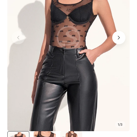
1
/
3