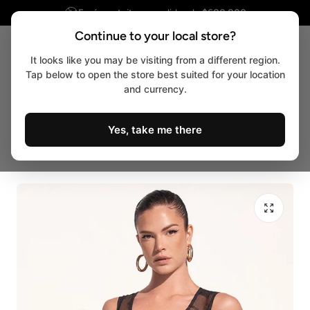
Envío gratuito en pedidos de $600.000
r al contenido
Continue to your local store?
It looks like you may be visiting from a different region.
Carro
Tap below to open the store best suited for your location
and currency.
Yes, take me there
Hogar
Bodys
Body Neutra Negro Santísimas Ref. S-555